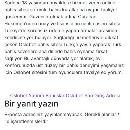
Sadece 18 yaşından büyüklere hizmet veren online
bahis sitesi sorumlu bahis kurallarına uygun faaliyet
gösteriyor. Güvenilir olmak adına Curacao
Hükümeti’nden onay ve lisans alan canlı casino sitesi
Türkiye’de sorunsuz ödeme yapan firmalar arasında
kendisine yer buluyor. Sağladığı hizmetleriyle dikkat
çeken Oslobet bahis sitesi Türkçe yayın yaparak Türk
bahis severlere ana dilinde bahis oynama fırsatı
sağlıyor. Bu avantajlı dünyada yer alarak, ev
konforunuzda üst düzey bir bahis deneyimi yaşamanız
için Oslobet sitesini tüm oyunculara tavsiye ediyorum.
Yazı dolaşımı
Oslobet Yatırım Bonusları
Oslobet Son Giriş Adresi
Bir yanıt yazın
E-posta adresiniz yayınlanmayacak.
Gerekli alanlar
*
ile işaretlenmişlerdir