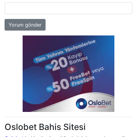
Oslobet Bahis Sitesi