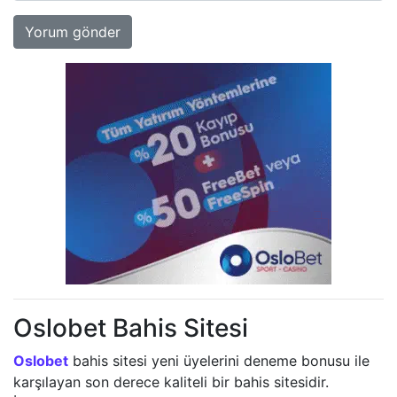
Oslobet Bahis Sitesi
Oslobet
bahis sitesi yeni üyelerini deneme bonusu ile
karşılayan son derece kaliteli bir bahis sitesidir.