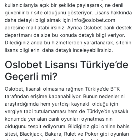
kullanıcılarıyla açık bir şekilde paylaşarak, ne denli
güvenilir bir site olduğunu gösteriyor. Lisans hakkında
daha detaylı bilgi almak için
info@oslobet.com
adresine mail atabilirsiniz. Ayrıca Oslobet canlı destek
departmanı da size bu konuda detaylı bilgi veriyor.
Dilediğiniz anda bu hizmetlerden yararlanarak, sitenin
lisans bilgilerini daha detaylı inceleyebilirsiniz.
Oslobet Lisansı Türkiye’de
Geçerli mi?
Oslobet, lisanslı olmasına rağmen Türkiye’de BTK
tarafından erişime kapanabiliyor. Bunun nedenlerini
araştırdığımda hem yurtdışı kaynaklı olduğu için
vergiye tabi tutulamaması hem de Türkiye’de yasaklı
konumda yer alan canlı oyunları oynatmasının
olduğunu tespit ediyorum. Bildiğiniz gibi online bahis
sitesi, Blackjack, Bakara, Rulet ve Poker gibi oyunları