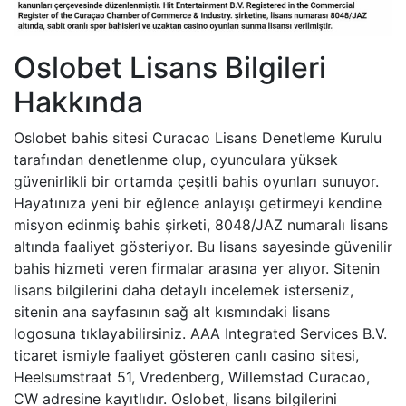
Oslobet Lisans Bilgileri
Hakkında
Oslobet bahis sitesi Curacao Lisans Denetleme Kurulu
tarafından denetlenme olup, oyunculara yüksek
güvenirlikli bir ortamda çeşitli bahis oyunları sunuyor.
Hayatınıza yeni bir eğlence anlayışı getirmeyi kendine
misyon edinmiş bahis şirketi, 8048/JAZ numaralı lisans
altında faaliyet gösteriyor. Bu lisans sayesinde güvenilir
bahis hizmeti veren firmalar arasına yer alıyor. Sitenin
lisans bilgilerini daha detaylı incelemek isterseniz,
sitenin ana sayfasının sağ alt kısmındaki lisans
logosuna tıklayabilirsiniz. AAA Integrated Services B.V.
ticaret ismiyle faaliyet gösteren canlı casino sitesi,
Heelsumstraat 51, Vredenberg, Willemstad Curacao,
CW adresine kayıtlıdır. Oslobet, lisans bilgilerini