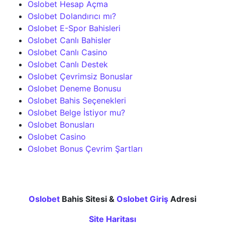
Oslobet Hesap Açma
Oslobet Dolandırıcı mı?
Oslobet E-Spor Bahisleri
Oslobet Canlı Bahisler
Oslobet Canlı Casino
Oslobet Canlı Destek
Oslobet Çevrimsiz Bonuslar
Oslobet Deneme Bonusu
Oslobet Bahis Seçenekleri
Oslobet Belge İstiyor mu?
Oslobet Bonusları
Oslobet Casino
Oslobet Bonus Çevrim Şartları
Oslobet
Bahis Sitesi &
Oslobet Giriş
Adresi
Site Haritası