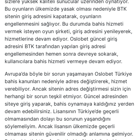
sizlere yüksek kaliteli sunucular üzerinden oynatıyor.
Bu oyunların ülkemizde yasak olması nedeniyle BTK
sitenin giriş adresini kapatarak, oyunların
engellenmesini sağlıyor. Bu durumda bahis hizmeti
vermek isteyen oyun şirketi, giriş adresini yenileyerek,
hizmetlerine devam ediyor. Oslobet güncel giriş
adresini BTK tarafından yapılan giriş adresi
engellemesinden hemen sonra devreye sokarak,
kullanıcılara bahis hizmeti vermeye devam ediyor.
Avrupa’da böyle bir sorun yaşamayan Oslobet Türkiye
bahis kanunları nedeniyle adres değiştirerek, hizmet
verebiliyor. Ancak sitenin adres değiştirmesi sizin için
herhangi bir sorun teşkil etmiyor. Güncel adresinden
siteye giriş yaparak, bahis oynamaya kaldığınız yerden
devam edebilirsiniz. Lisansının Türkiye’de geçerli
olmamasından dolayı bu sorunun yaşandığını
söylemeliyim. Ancak lisansın ülkemizde geçerli
olmaması sitenin güvenilir olmadığı anlamına gelmiyor.