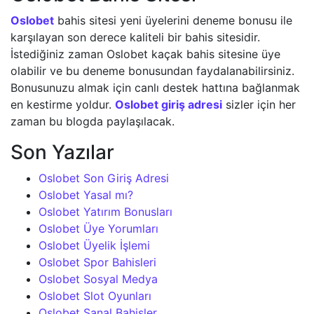
Oslobet
bahis sitesi yeni üyelerini deneme bonusu ile
karşılayan son derece kaliteli bir bahis sitesidir.
İstediğiniz zaman Oslobet kaçak bahis sitesine üye
olabilir ve bu deneme bonusundan faydalanabilirsiniz.
Bonusunuzu almak için canlı destek hattına bağlanmak
en kestirme yoldur.
Oslobet giriş adresi
sizler için her
zaman bu blogda paylaşılacak.
Son Yazılar
Oslobet Son Giriş Adresi
Oslobet Yasal mı?
Oslobet Yatırım Bonusları
Oslobet Üye Yorumları
Oslobet Üyelik İşlemi
Oslobet Spor Bahisleri
Oslobet Sosyal Medya
Oslobet Slot Oyunları
Oslobet Sanal Bahisler