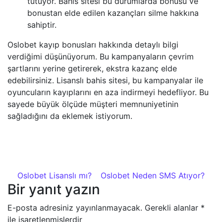
tutuyor. Bahis sitesi bu durumlarda bonusu ve
bonustan elde edilen kazançları silme hakkına
sahiptir.
Oslobet kayıp bonusları hakkında detaylı bilgi
verdiğimi düşünüyorum. Bu kampanyaların çevrim
şartlarını yerine getirerek, ekstra kazanç elde
edebilirsiniz. Lisanslı bahis sitesi, bu kampanyalar ile
oyuncuların kayıplarını en aza indirmeyi hedefliyor. Bu
sayede büyük ölçüde müşteri memnuniyetinin
sağladığını da eklemek istiyorum.
Yazı dolaşımı
Oslobet Lisanslı mı?
Oslobet Neden SMS Atıyor?
Bir yanıt yazın
E-posta adresiniz yayınlanmayacak.
Gerekli alanlar
*
ile işaretlenmişlerdir