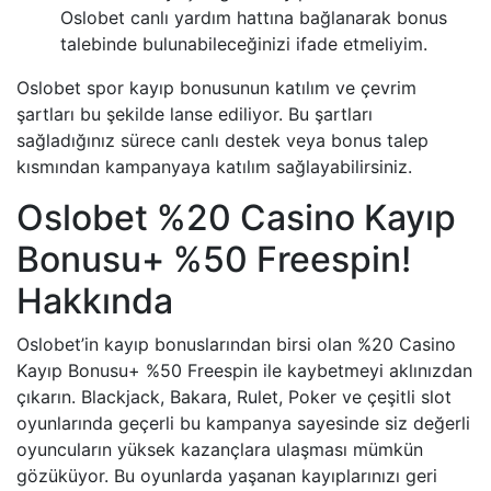
Oslobet canlı yardım hattına bağlanarak bonus
talebinde bulunabileceğinizi ifade etmeliyim.
Oslobet spor kayıp bonusunun katılım ve çevrim
şartları bu şekilde lanse ediliyor. Bu şartları
sağladığınız sürece canlı destek veya bonus talep
kısmından kampanyaya katılım sağlayabilirsiniz.
Oslobet %20 Casino Kayıp
Bonusu+ %50 Freespin!
Hakkında
Oslobet’in kayıp bonuslarından birsi olan %20 Casino
Kayıp Bonusu+ %50 Freespin ile kaybetmeyi aklınızdan
çıkarın. Blackjack, Bakara, Rulet, Poker ve çeşitli slot
oyunlarında geçerli bu kampanya sayesinde siz değerli
oyuncuların yüksek kazançlara ulaşması mümkün
gözüküyor. Bu oyunlarda yaşanan kayıplarınızı geri