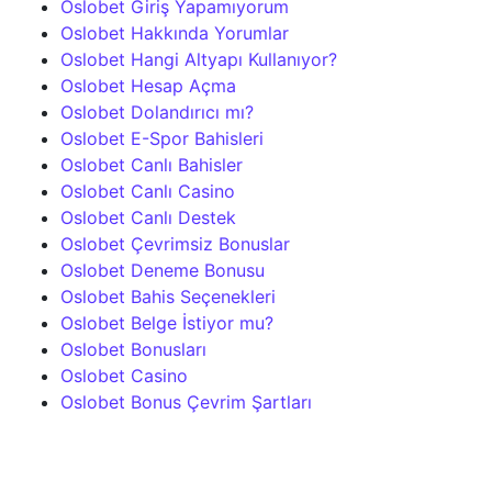
Oslobet Giriş Yapamıyorum
Oslobet Hakkında Yorumlar
Oslobet Hangi Altyapı Kullanıyor?
Oslobet Hesap Açma
Oslobet Dolandırıcı mı?
Oslobet E-Spor Bahisleri
Oslobet Canlı Bahisler
Oslobet Canlı Casino
Oslobet Canlı Destek
Oslobet Çevrimsiz Bonuslar
Oslobet Deneme Bonusu
Oslobet Bahis Seçenekleri
Oslobet Belge İstiyor mu?
Oslobet Bonusları
Oslobet Casino
Oslobet Bonus Çevrim Şartları