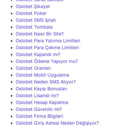
Oslobet Şikayet
Oslobet Poker
Oslobet SMS İptali
Oslobet Tombala
Oslobet Nasıl Bir Site?
Oslobet Para Yatırma Limitleri
Oslobet Para Çekme Limitleri
Oslobet Kapandı mı?
Oslobet Ödeme Yapıyor mu?
Oslobet Oranları
Oslobet Mobil Uygulama
Oslobet Neden SMS Atıyor?
Oslobet Kayıp Bonusları
Oslobet Lisanslı mı?
Oslobet Hesap Kapatma
Oslobet Güvenilir mi?
Oslobet Firma Bilgileri
Oslobet Giriş Adresi Neden Değişiyor?