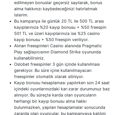
edilmeyen bonuslar geçersiz sayılarak, bonus
alma hakkınızı kaybedeceğinizi hatırlatmak
isterim.
Bu kampanya ile günlük 20 TL ile 500 TL arası
kayıplarınıza %20 kayıp bonusu + %50 freespin
501 TL ve üzeri kayıplarınıza ise %25 casino
kayıp bonusu + %50 freespin veriliyor.
Alınan freespinleri Casino alanında Pragmatic
Play sağlayıcısının Diamond Strike oyununda
kullanabilirsiniz.
Oslobet freespinler 3 gün içinde kullanılması
gerekiyor. Bu süre içine kullanılmayacan
freespinler otomatik olarak siliniyor.
Kayıp bonusu hesaplaması yapılırken son 24 saat
içindeki oyunlarınızdaki kar-zarar durumunuz baz
alınıyor. Bu süreçte karda olan oyuncuların
herhangi bir kayıp bonusu alma hakkı
bulunmazken, yapılan hesaplamalar sonucunda
zararda olan oyuncular, bu kampanyaya katılım