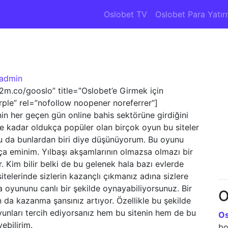
Oslobet TV
Oslobet Para Yatı
admin
2m.co/gooslo” title=”Oslobet’e Girmek için
rple” rel=”nofollow noopener noreferrer”]
in her geçen gün online bahis sektörüne girdiğini
 kadar oldukça popüler olan birçok oyun bu siteler
 da bunlardan biri diye düşünüyorum. Bu oyunu
ça eminim. Yılbaşı akşamlarının olmazsa olmazı bir
Kim bilir belki de bu gelenek hala bazı evlerde
itelerinde sizlerin kazançlı çıkmanız adına sizlere
 oyununu canlı bir şekilde oynayabiliyorsunuz. Bir
O
 da kazanma şansınız artıyor. Özellikle bu şekilde
oyunları tercih ediyorsanız hem bu sitenin hem de bu
Os
ebilirim.
bo