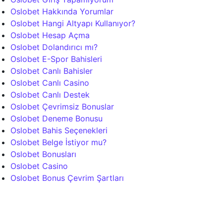
Oslobet Hakkında Yorumlar
Oslobet Hangi Altyapı Kullanıyor?
Oslobet Hesap Açma
Oslobet Dolandırıcı mı?
Oslobet E-Spor Bahisleri
Oslobet Canlı Bahisler
Oslobet Canlı Casino
Oslobet Canlı Destek
Oslobet Çevrimsiz Bonuslar
Oslobet Deneme Bonusu
Oslobet Bahis Seçenekleri
Oslobet Belge İstiyor mu?
Oslobet Bonusları
Oslobet Casino
Oslobet Bonus Çevrim Şartları