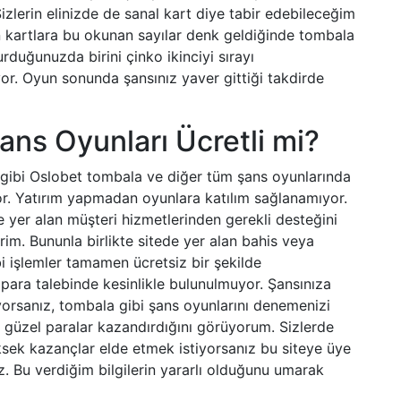
izlerin elinizde de sanal kart diye tabir edebileceğim
n kartlara bu okunan sayılar denk geldiğinde tombala
rduğunuzda birini çinko ikinciyi sırayı
or. Oyun sonunda şansınız yaver gittiği takdirde
ns Oyunları Ücretli mi?
m gibi Oslobet tombala ve diğer tüm şans oyunlarında
or. Yatırım yapmadan oyunlara katılım sağlanamıyor.
e yer alan müşteri hizmetlerinden gerekli desteğini
rim. Bununla birlikte sitede yer alan bahis veya
bi işlemler tamamen ücretsiz bir şekilde
 para talebinde kesinlikle bulunulmuyor. Şansınıza
orsanız, tombala gibi şans oyunlarını denemenizi
 güzel paralar kazandırdığını görüyorum. Sizlerde
sek kazançlar elde etmek istiyorsanız bu siteye üye
iz. Bu verdiğim bilgilerin yararlı olduğunu umarak