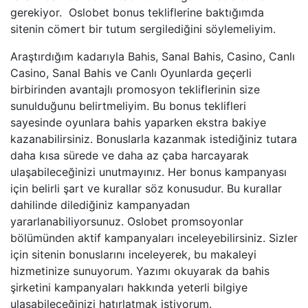
gerekiyor. Oslobet bonus tekliflerine baktığımda
sitenin cömert bir tutum sergilediğini söylemeliyim.
Araştırdığım kadarıyla Bahis, Sanal Bahis, Casino, Canlı
Casino, Sanal Bahis ve Canlı Oyunlarda geçerli
birbirinden avantajlı promosyon tekliflerinin size
sunulduğunu belirtmeliyim. Bu bonus teklifleri
sayesinde oyunlara bahis yaparken ekstra bakiye
kazanabilirsiniz. Bonuslarla kazanmak istediğiniz tutara
daha kısa sürede ve daha az çaba harcayarak
ulaşabileceğinizi unutmayınız. Her bonus kampanyası
için belirli şart ve kurallar söz konusudur. Bu kurallar
dahilinde dilediğiniz kampanyadan
yararlanabiliyorsunuz. Oslobet promsoyonlar
bölümünden aktif kampanyaları inceleyebilirsiniz. Sizler
için sitenin bonuslarını inceleyerek, bu makaleyi
hizmetinize sunuyorum. Yazımı okuyarak da bahis
şirketini kampanyaları hakkında yeterli bilgiye
ulaşabileceğinizi hatırlatmak istiyorum.