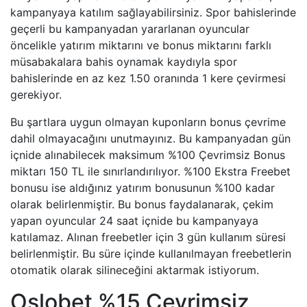
kampanyaya katılım sağlayabilirsiniz. Spor bahislerinde
geçerli bu kampanyadan yararlanan oyuncular
öncelikle yatırım miktarını ve bonus miktarını farklı
müsabakalara bahis oynamak kaydıyla spor
bahislerinde en az kez 1.50 oranında 1 kere çevirmesi
gerekiyor.
Bu şartlara uygun olmayan kuponların bonus çevrime
dahil olmayacağını unutmayınız. Bu kampanyadan gün
içnide alınabilecek maksimum %100 Çevrimsiz Bonus
miktarı 150 TL ile sınırlandırılıyor. %100 Ekstra Freebet
bonusu ise aldığınız yatırım bonusunun %100 kadar
olarak belirlenmiştir. Bu bonus faydalanarak, çekim
yapan oyuncular 24 saat içnide bu kampanyaya
katılamaz. Alınan freebetler için 3 gün kullanım süresi
belirlenmiştir. Bu süre içinde kullanılmayan freebetlerin
otomatik olarak silineceğini aktarmak istiyorum.
Oslobet %15 Çevrimsiz