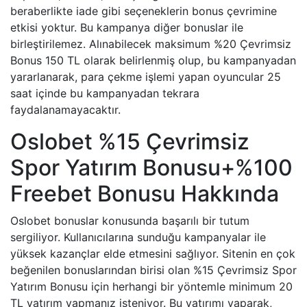
beraberlikte iade gibi seçeneklerin bonus çevrimine
etkisi yoktur. Bu kampanya diğer bonuslar ile
birleştirilemez. Alınabilecek maksimum %20 Çevrimsiz
Bonus 150 TL olarak belirlenmiş olup, bu kampanyadan
yararlanarak, para çekme işlemi yapan oyuncular 25
saat içinde bu kampanyadan tekrara
faydalanamayacaktır.
Oslobet %15 Çevrimsiz
Spor Yatırım Bonusu+%100
Freebet Bonusu Hakkında
Oslobet bonuslar konusunda başarılı bir tutum
sergiliyor. Kullanıcılarına sunduğu kampanyalar ile
yüksek kazançlar elde etmesini sağlıyor. Sitenin en çok
beğenilen bonuslarından birisi olan %15 Çevrimsiz Spor
Yatırım Bonusu için herhangi bir yöntemle minimum 20
TL yatırım yapmanız isteniyor. Bu yatırımı yaparak,