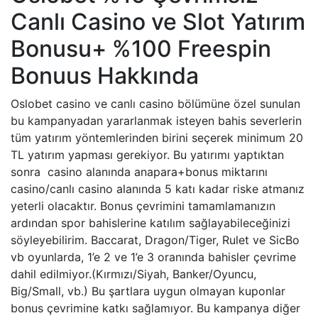
Canlı Casino ve Slot Yatırım
Bonusu+ %100 Freespin
Bonuus Hakkında
Oslobet casino ve canlı casino bölümüne özel sunulan
bu kampanyadan yararlanmak isteyen bahis severlerin
tüm yatırım yöntemlerinden birini seçerek minimum 20
TL yatırım yapması gerekiyor. Bu yatırımı yaptıktan
sonra casino alanında anapara+bonus miktarını
casino/canlı casino alanında 5 katı kadar riske atmanız
yeterli olacaktır. Bonus çevrimini tamamlamanızın
ardından spor bahislerine katılım sağlayabileceğinizi
söyleyebilirim. Baccarat, Dragon/Tiger, Rulet ve SicBo
vb oyunlarda, 1’e 2 ve 1’e 3 oranında bahisler çevrime
dahil edilmiyor.(Kırmızı/Siyah, Banker/Oyuncu,
Big/Small, vb.) Bu şartlara uygun olmayan kuponlar
bonus çevrimine katkı sağlamıyor. Bu kampanya diğer