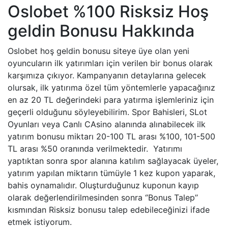
Oslobet %100 Risksiz Hoş
geldin Bonusu Hakkında
Oslobet hoş geldin bonusu siteye üye olan yeni
oyuncuların ilk yatırımları için verilen bir bonus olarak
karşımıza çıkıyor. Kampanyanın detaylarına gelecek
olursak, ilk yatırıma özel tüm yöntemlerle yapacağınız
en az 20 TL değerindeki para yatırma işlemleriniz için
geçerli olduğunu söyleyebilirim. Spor Bahisleri, SLot
Oyunları veya Canlı CAsino alanında alınabilecek ilk
yatırım bonusu miktarı 20-100 TL arası %100, 101-500
TL arası %50 oranında verilmektedir. Yatırımı
yaptıktan sonra spor alanına katılım sağlayacak üyeler,
yatırım yapılan miktarın tümüyle 1 kez kupon yaparak,
bahis oynamalıdır. Oluşturduğunuz kuponun kayıp
olarak değerlendirilmesinden sonra ‘’Bonus Talep’’
kısmından Risksiz bonusu talep edebileceğinizi ifade
etmek istiyorum.