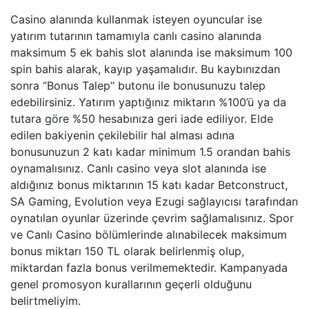
Casino alanında kullanmak isteyen oyuncular ise
yatırım tutarının tamamıyla canlı casino alanında
maksimum 5 ek bahis slot alanında ise maksimum 100
spin bahis alarak, kayıp yaşamalıdır. Bu kaybınızdan
sonra ‘’Bonus Talep’’ butonu ile bonusunuzu talep
edebilirsiniz. Yatırım yaptığınız miktarın %100’ü ya da
tutara göre %50 hesabınıza geri iade ediliyor. Elde
edilen bakiyenin çekilebilir hal alması adına
bonusunuzun 2 katı kadar minimum 1.5 orandan bahis
oynamalısınız. Canlı casino veya slot alanında ise
aldığınız bonus miktarının 15 katı kadar Betconstruct,
SA Gaming, Evolution veya Ezugi sağlayıcısı tarafından
oynatılan oyunlar üzerinde çevrim sağlamalısınız. Spor
ve Canlı Casino bölümlerinde alınabilecek maksimum
bonus miktarı 150 TL olarak belirlenmiş olup,
miktardan fazla bonus verilmemektedir. Kampanyada
genel promosyon kurallarının geçerli olduğunu
belirtmeliyim.