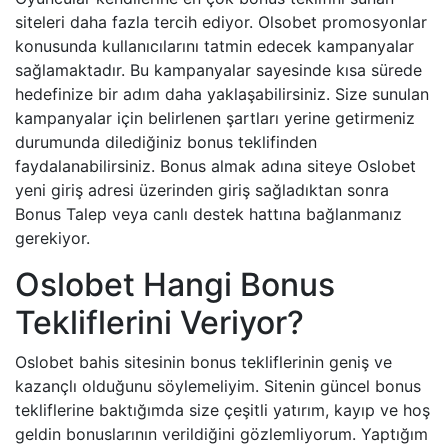
siteleri daha fazla tercih ediyor. Olsobet promosyonlar
konusunda kullanıcılarını tatmin edecek kampanyalar
sağlamaktadır. Bu kampanyalar sayesinde kısa sürede
hedefinize bir adım daha yaklaşabilirsiniz. Size sunulan
kampanyalar için belirlenen şartları yerine getirmeniz
durumunda dilediğiniz bonus teklifinden
faydalanabilirsiniz. Bonus almak adına siteye Oslobet
yeni giriş adresi üzerinden giriş sağladıktan sonra
Bonus Talep veya canlı destek hattına bağlanmanız
gerekiyor.
Oslobet Hangi Bonus
Tekliflerini Veriyor?
Oslobet bahis sitesinin bonus tekliflerinin geniş ve
kazançlı olduğunu söylemeliyim. Sitenin güncel bonus
tekliflerine baktığımda size çeşitli yatırım, kayıp ve hoş
geldin bonuslarının verildiğini gözlemliyorum. Yaptığım