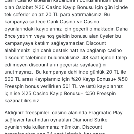
olan Oslobet %20 Casino Kayıp Bonusu için gün içinde
tek seferler en az 20 TL para yatırmalısınız. Bu
kampanya sadece Canlı Casino ve Casino
oyunlarındaki kayıplarınız için geçerli olmaktadır. Daha
önce yatırım veya hoş geldin bonusu alan üyeler bu
kampanyaya katılım sağlayamazlar. Discount
alabilmeniz için canlı destek hattına bağlanıp casino
discount talebinde bulunmalısınız. 48 saat içinde talep
edilmeyen discountların geçersiz sayılacağını
unutmayınız. Bu kampanya dahilinde günlük 20 TL ile
500 TL arası Kayıplarınız için %20 Kayıp Bonusu+ %50
Freespin bonus verilirken 501 TL ve üstü kayıplarınız
için ise %25 Casino Kayıp Bonusu+ %50 Freespin
kazanabilirsiniz.
Aldığınız freespinleri casino alanında Pragmatic Play
sağlayıcı tarafından oynatılan Diamond Strike
oyunlarında kullanmanız mümkün. Discount
hesaplanırken son 24 saat içindeki kar-zarar