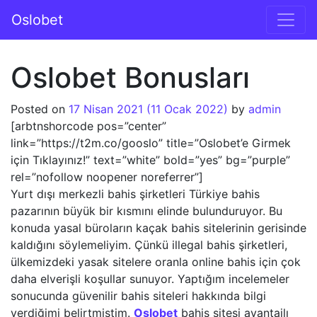
İçeriğe geç
Oslobet
Ana gezinti
Oslobet Bonusları
Posted on
17 Nisan 2021
(11 Ocak 2022)
by
admin
[arbtnshorcode pos=”center”
link=”https://t2m.co/gooslo” title=”Oslobet’e Girmek
için Tıklayınız!” text=”white” bold=”yes” bg=”purple”
rel=”nofollow noopener noreferrer”]
Yurt dışı merkezli bahis şirketleri Türkiye bahis
pazarının büyük bir kısmını elinde bulunduruyor. Bu
konuda yasal büroların kaçak bahis sitelerinin gerisinde
kaldığını söylemeliyim. Çünkü illegal bahis şirketleri,
ülkemizdeki yasak sitelere oranla online bahis için çok
daha elverişli koşullar sunuyor. Yaptığım incelemeler
sonucunda güvenilir bahis siteleri hakkında bilgi
verdiğimi belirtmiştim.
Oslobet
bahis sitesi avantajlı