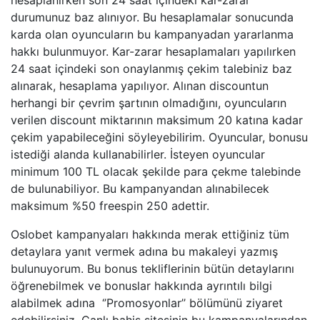
durumunuz baz alınıyor. Bu hesaplamalar sonucunda
karda olan oyuncuların bu kampanyadan yararlanma
hakkı bulunmuyor. Kar-zarar hesaplamaları yapılırken
24 saat içindeki son onaylanmış çekim talebiniz baz
alınarak, hesaplama yapılıyor. Alınan discountun
herhangi bir çevrim şartının olmadığını, oyuncuların
verilen discount miktarının maksimum 20 katına kadar
çekim yapabileceğini söyleyebilirim. Oyuncular, bonusu
istediği alanda kullanabilirler. İsteyen oyuncular
minimum 100 TL olacak şekilde para çekme talebinde
de bulunabiliyor. Bu kampanyandan alınabilecek
maksimum %50 freespin 250 adettir.
Oslobet kampanyaları hakkında merak ettiğiniz tüm
detaylara yanıt vermek adına bu makaleyi yazmış
bulunuyorum. Bu bonus tekliflerinin bütün detaylarını
öğrenebilmek ve bonuslar hakkında ayrıntılı bilgi
alabilmek adına ‘’Promosyonlar’’ bölümünü ziyaret
edebilirsiniz. Canlı bahis sitesinin bu kampanyalarından