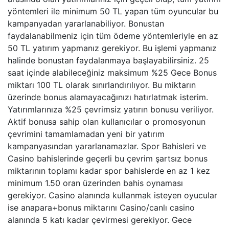
yöntemleri ile minimum 50 TL yapan tüm oyuncular bu
kampanyadan yararlanabiliyor. Bonustan
faydalanabilmeniz için tüm ödeme yöntemleriyle en az
50 TL yatırım yapmanız gerekiyor. Bu işlemi yapmanız
halinde bonustan faydalanmaya başlayabilirsiniz. 25
saat içinde alabileceğiniz maksimum %25 Gece Bonus
miktarı 100 TL olarak sınırlandırılıyor. Bu miktarın
üzerinde bonus alamayacağınızı hatırlatmak isterim.
Yatırımlarınıza %25 çevrimsiz yatırın bonusu veriliyor.
Aktif bonusa sahip olan kullanıcılar o promosyonun
çevrimini tamamlamadan yeni bir yatırım
kampanyasından yararlanamazlar. Spor Bahisleri ve
Casino bahislerinde geçerli bu çevrim şartsız bonus
miktarının toplamı kadar spor bahislerde en az 1 kez
minimum 1.50 oran üzerinden bahis oynaması
gerekiyor. Casino alanında kullanmak isteyen oyucular
ise anapara+bonus miktarını Casino/canlı casino
alanında 5 katı kadar çevirmesi gerekiyor. Gece