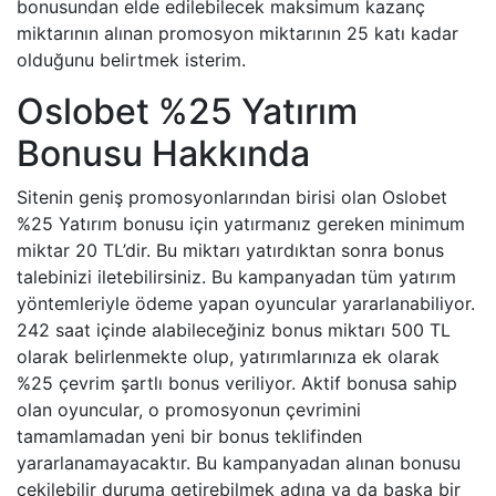
bonusundan elde edilebilecek maksimum kazanç
miktarının alınan promosyon miktarının 25 katı kadar
olduğunu belirtmek isterim.
Oslobet %25 Yatırım
Bonusu Hakkında
Sitenin geniş promosyonlarından birisi olan Oslobet
%25 Yatırım bonusu için yatırmanız gereken minimum
miktar 20 TL’dir. Bu miktarı yatırdıktan sonra bonus
talebinizi iletebilirsiniz. Bu kampanyadan tüm yatırım
yöntemleriyle ödeme yapan oyuncular yararlanabiliyor.
242 saat içinde alabileceğiniz bonus miktarı 500 TL
olarak belirlenmekte olup, yatırımlarınıza ek olarak
%25 çevrim şartlı bonus veriliyor. Aktif bonusa sahip
olan oyuncular, o promosyonun çevrimini
tamamlamadan yeni bir bonus teklifinden
yararlanamayacaktır. Bu kampanyadan alınan bonusu
çekilebilir duruma getirebilmek adına ya da başka bir