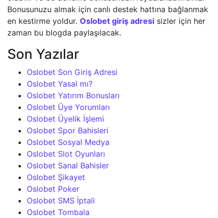
Bonusunuzu almak için canlı destek hattına bağlanmak
en kestirme yoldur.
Oslobet giriş adresi
sizler için her
zaman bu blogda paylaşılacak.
Son Yazılar
Oslobet Son Giriş Adresi
Oslobet Yasal mı?
Oslobet Yatırım Bonusları
Oslobet Üye Yorumları
Oslobet Üyelik İşlemi
Oslobet Spor Bahisleri
Oslobet Sosyal Medya
Oslobet Slot Oyunları
Oslobet Sanal Bahisler
Oslobet Şikayet
Oslobet Poker
Oslobet SMS İptali
Oslobet Tombala