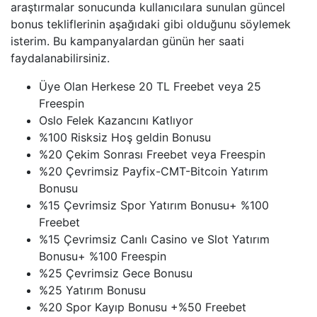
araştırmalar sonucunda kullanıcılara sunulan güncel
bonus tekliflerinin aşağıdaki gibi olduğunu söylemek
isterim. Bu kampanyalardan günün her saati
faydalanabilirsiniz.
Üye Olan Herkese 20 TL Freebet veya 25
Freespin
Oslo Felek Kazancını Katlıyor
%100 Risksiz Hoş geldin Bonusu
%20 Çekim Sonrası Freebet veya Freespin
%20 Çevrimsiz Payfix-CMT-Bitcoin Yatırım
Bonusu
%15 Çevrimsiz Spor Yatırım Bonusu+ %100
Freebet
%15 Çevrimsiz Canlı Casino ve Slot Yatırım
Bonusu+ %100 Freespin
%25 Çevrimsiz Gece Bonusu
%25 Yatırım Bonusu
%20 Spor Kayıp Bonusu +%50 Freebet