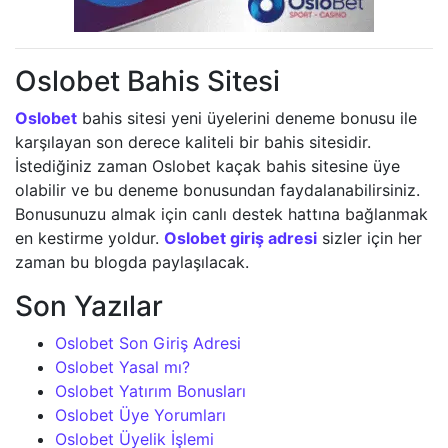
Oslobet Bahis Sitesi
Oslobet
bahis sitesi yeni üyelerini deneme bonusu ile
karşılayan son derece kaliteli bir bahis sitesidir.
İstediğiniz zaman Oslobet kaçak bahis sitesine üye
olabilir ve bu deneme bonusundan faydalanabilirsiniz.
Bonusunuzu almak için canlı destek hattına bağlanmak
en kestirme yoldur.
Oslobet giriş adresi
sizler için her
zaman bu blogda paylaşılacak.
Son Yazılar
Oslobet Son Giriş Adresi
Oslobet Yasal mı?
Oslobet Yatırım Bonusları
Oslobet Üye Yorumları
Oslobet Üyelik İşlemi