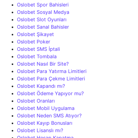
Oslobet Spor Bahisleri
Oslobet Sosyal Medya
Oslobet Slot Oyunları
Oslobet Sanal Bahisler
Oslobet Şikayet
Oslobet Poker
Oslobet SMS İptali
Oslobet Tombala
Oslobet Nasıl Bir Site?
Oslobet Para Yatırma Limitleri
Oslobet Para Çekme Limitleri
Oslobet Kapandı mı?
Oslobet Ödeme Yapıyor mu?
Oslobet Oranları
Oslobet Mobil Uygulama
Oslobet Neden SMS Atıyor?
Oslobet Kayıp Bonusları
Oslobet Lisanslı mı?
Oslobet Hesap Kapatma